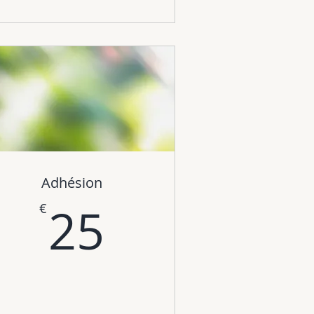
Adhésion
€
25€
25
€