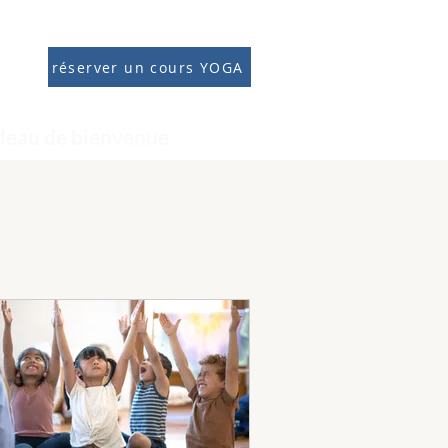
réserver un cours YOGA
deau de bienvenue