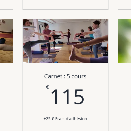
Carnet : 5 cours
5€
115
115
€
+25 € Frais d'adhésion