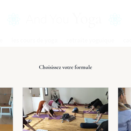
Yoga
And You
e
les cours de yoga
retraite yoguique
ca
Choisissez votre formule