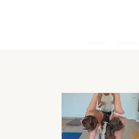
accueil
le centr